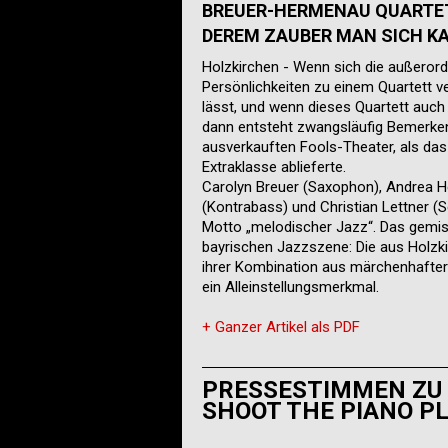
BREUER-HERMENAU QUARTETT
DEREM ZAUBER MAN SICH K
Holzkirchen - Wenn sich die außerord
Persönlichkeiten zu einem Quartett ve
lässt, und wenn dieses Quartett auch
dann entsteht zwangsläufig Bemerke
ausverkauften Fools-Theater, als da
Extraklasse ablieferte.
Carolyn Breuer (Saxophon), Andrea 
(Kontrabass) und Christian Lettner (
Motto „melodischer Jazz“. Das gemis
bayrischen Jazzszene: Die aus Holz
ihrer Kombination aus märchenhafte
ein Alleinstellungsmerkmal.
+ Ganzer Artikel als PDF
PRESSESTIMMEN ZU 
SHOOT THE PIANO PL