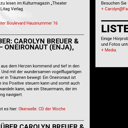
 zu lesen im Kulturmagazin „Theater
Besuchen Sie 
itag Verlag.
+ Carolyn@F
ter Boulevard Hausnummer 16
LIST
Einige Hörpro
BER: CAROLYN BREUER &
und Fotos unt
 ONEIRONAUT (ENJA),
+ Media
.
ef aus dem Herzen kommend und tief in den
h. Und mit der wundersamen vogelflugartigen
cher in Träumen bewegt. Ein Oneironaut ist
e ins Positive steuern kann und somit auch
andeln kann, wie ein Steuermann, der im
ng navigiert.
t es hier:
Okerwelle: CD der Woche
 ÜBER CAROLYN BREUER &