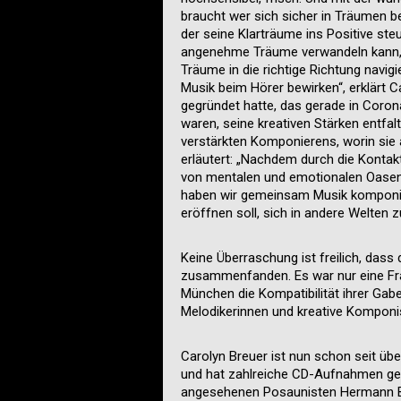
braucht wer sich sicher in Träumen b
der seine Klarträume ins Positive st
angenehme Träume verwandeln kann, 
Träume in die richtige Richtung navig
Musik beim Hörer bewirken“, erklärt C
gegründet hatte, das gerade in Corona
waren, seine kreativen Stärken entfalt
verstärkten Komponierens, worin sie
erläutert: „Nachdem durch die Kontak
von mentalen und emotionalen Oasen
haben wir gemeinsam Musik komponier
eröffnen soll, sich in andere Welten 
Keine Überraschung ist freilich, dass
zusammenfanden. Es war nur eine Fra
München die Kompatibilität ihrer Gab
Melodikerinnen und kreative Komponi
Carolyn Breuer ist nun schon seit üb
und hat zahlreiche CD-Aufnahmen gem
angesehenen Posaunisten Hermann Br