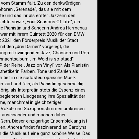
it vom Stamm fällt. Zu den denkwürdigen
hören „Serenade“, das sie mit dem
e und das ihr als erster Jazzerin den
achte sowie „Four Seasons Of Life“, ein
e Pianistin und Sängerin Andrea Hermenau
 war mit ihrem Quintett 2020 für den BMW
t 2021 den Förderpreis Musik der Stadt
mit den „drei Damen“ vorgelegt, die
ang mit swingenden Jazz, Chanson und Pop
ihnachtsalbum „Im Woid is so staad“.
 der Reihe „Jazz on Vinyl“ vor. Als Pianistin
sthetikerin Farben, Töne und Zahlen als
ch tief in die südosteuropäische Musik
tin zart und fein, als Pianistin geschmeidig
örig, als Interpretin stets die Essenz eines
begleiteten Liedgesang ihre Spezialität der
me, manchmal in gleichzeitiger
e. Vokal- und Saxophonstimmen umkreisen
r auseinander und machen dabei
ßern. Dieser einzigartige Ensembleklang ist
. Andrea findet faszinierend an Carolyns
 in die Musik auf eine ganz schöne Weise. Das