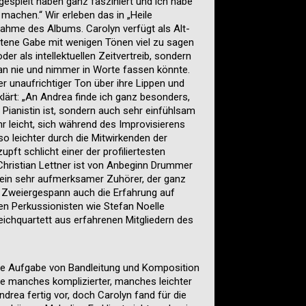
 gespielt haben ganz fasziniert und ich habe
machen.“ Wir erleben das in „Heile
ahme des Albums. Carolyn verfügt als Alt-
ltene Gabe mit wenigen Tönen viel zu sagen
der als intellektuellen Zeitvertreib, sondern
man nie und nimmer in Worte fassen könnte.
r unaufrichtiger Ton über ihre Lippen und
klärt: „An Andrea finde ich ganz besonders,
 Pianistin ist, sondern auch sehr einfühlsam
r leicht, sich während des Improvisierens
mso leichter durch die Mitwirkenden der
upft schlicht einer der profiliertesten
Christian Lettner ist von Anbeginn Drummer
„ein sehr aufmerksamer Zuhörer, der ganz
as Zweiergespann auch die Erfahrung auf
en Perkussionisten wie Stefan Noelle
chquartett aus erfahrenen Mitgliedern des
die Aufgabe von Bandleitung und Komposition
die manches komplizierter, manches leichter
drea fertig vor, doch Carolyn fand für die