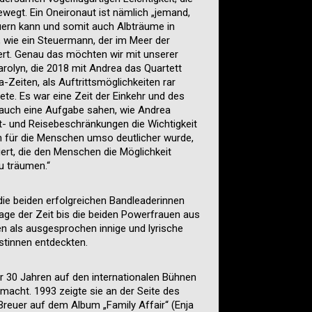
ewegt. Ein Oneironaut ist nämlich „jemand,
euern kann und somit auch Albträume in
wie ein Steuermann, der im Meer der
iert. Genau das möchten wir mit unserer
arolyn, die 2018 mit Andrea das Quartett
-Zeiten, als Auftrittsmöglichkeiten rar
ete. Es war eine Zeit der Einkehr und des
 auch eine Aufgabe sahen, wie Andrea
t- und Reisebeschränkungen die Wichtigkeit
 für die Menschen umso deutlicher wurde,
t, die den Menschen die Möglichkeit
zu träumen.“
 die beiden erfolgreichen Bandleaderinnen
ge der Zeit bis die beiden Powerfrauen aus
en als ausgesprochen innige und lyrische
stinnen entdeckten.
er 30 Jahren auf den internationalen Bühnen
acht. 1993 zeigte sie an der Seite des
euer auf dem Album „Family Affair“ (Enja