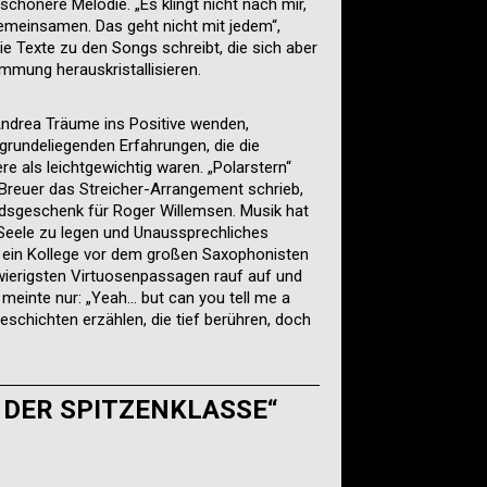
chönere Melodie. „Es klingt nicht nach mir,
emeinsamen. Das geht nicht mit jedem“,
ie Texte zu den Songs schreibt, die sich aber
mmung herauskristallisieren.
 Andrea Träume ins Positive wenden,
grundeliegenden Erfahrungen, die die
re als leichtgewichtig waren. „Polarstern“
reuer das Streicher-Arrangement schrieb,
edsgeschenk für Roger Willemsen. Musik hat
e Seele zu legen und Unaussprechliches
 ein Kollege vor dem großen Saxophonisten
wierigsten Virtuosenpassagen rauf auf und
 meinte nur: „Yeah… but can you tell me a
schichten erzählen, die tief berühren, doch
 DER SPITZENKLASSE“