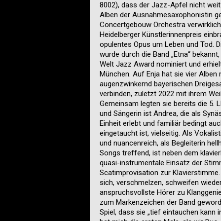
8002), dass der Jazz-Apfel nicht we
Alben der Ausnahmesaxophonistin ge
Concertgebouw Orchestra verwirklicht
Heidelberger Künstlerinnenpreis einbr
opulentes Opus um Leben und Tod. Di
wurde durch die Band „Etna“ bekannt,
Welt Jazz Award nominiert und erhiel
München. Auf Enja hat sie vier Alben 
augenzwinkernd bayerischen Dreiges
verbinden, zuletzt 2022 mit ihrem We
Gemeinsam legten sie bereits die 5. LP
und Sängerin ist Andrea, die als Synä
Einheit erlebt und familiär bedingt au
eingetaucht ist, vielseitig. Als Vokalis
und nuancenreich, als Begleiterin hellh
Songs treffend, ist neben dem klavier
quasi-instrumentale Einsatz der Stim
Scatimprovisation zur Klavierstimm
sich, verschmelzen, schweifen wiede
anspruchsvollste Hörer zu Klanggenie
zum Markenzeichen der Band geworden
Spiel, dass sie „tief eintauchen kann