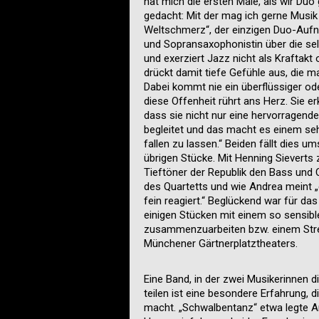
hat mich die ersten Male, als wir Duo
gedacht: Mit der mag ich gerne Musik 
Weltschmerz“, der einzigen Duo-Aufn
und Sopransaxophonistin über die se
und exerziert Jazz nicht als Kraftakt o
drückt damit tiefe Gefühle aus, die 
Dabei kommt nie ein überflüssiger ode
diese Offenheit rührt ans Herz. Sie er
dass sie nicht nur eine hervorragende
begleitet und das macht es einem seh
fallen zu lassen.“ Beiden fällt dies u
übrigen Stücke. Mit Henning Sieverts z
Tieftöner der Republik den Bass und 
des Quartetts und wie Andrea meint 
fein reagiert.“ Beglückend war für d
einigen Stücken mit einem so sensibl
zusammenzuarbeiten bzw. einem Strei
Münchener Gärtnerplatztheaters.
Eine Band, in der zwei Musikerinnen 
teilen ist eine besondere Erfahrung, 
macht. „Schwalbentanz“ etwa legte An