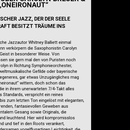
„ONEIRONAUT“
CHER JAZZ, DER DER SEELE
RAFT BESITZT TRÄUME INS
he Jazzautor Whitney Balliett einmal
dann verkörpern die Saxophonistin Carolyn
Geist in besonderer Weise. Von
ssen sie gern mal den von Puristen noch
olyn in Richtung Symphonieorchester,
 weltmusikalische Gefilde oder bayerische
egeneres, gar etwas Unzugängliches mag
neironaut“ wittern, doch schon das
ie in ihrem unerwarteten 7/4-Takt alles
s Standards, verspricht ein reines
is zum letzten Ton eingelöst mit eleganten,
erenden, fantasievollen Geweben aus
ntalem Gesang sowie Originals, die
 und leuchtend. Hier wird kompromisslos
 und tief in den Roots verankert,
dersamen vogelflugartigen Leichtigkeit, die