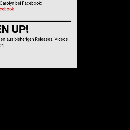
Carolyn bei Facebook:
acebook
EN UP!
ben aus bisherigen Releases, Videos
er: