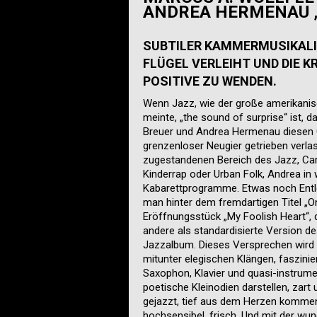
ANDREA HERMENAU 
SUBTILER KAMMERMUSIKALIS
FLÜGEL VERLEIHT UND DIE K
POSITIVE ZU WENDEN.
Wenn Jazz, wie der große amerikanisc
meinte, „the sound of surprise“ ist, 
Breuer und Andrea Hermenau diesen 
grenzenloser Neugier getrieben verla
zugestandenen Bereich des Jazz, Car
Kinderrap oder Urban Folk, Andrea in
Kabarettprogramme. Etwas noch Entl
man hinter dem fremdartigen Titel „O
Eröffnungsstück „My Foolish Heart“, d
andere als standardisierte Version de
Jazzalbum. Dieses Versprechen wird b
mitunter elegischen Klängen, faszini
Saxophon, Klavier und quasi-instrume
poetische Kleinodien darstellen, zart
gejazzt, tief aus dem Herzen kommend
hochsensibel, frisch. Und mit der wun